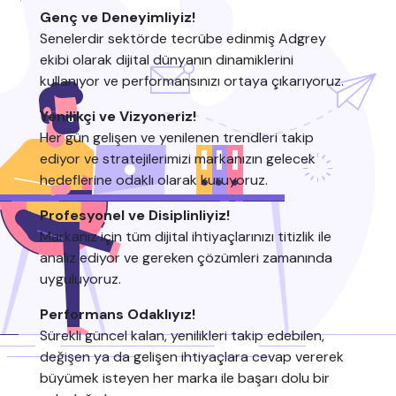
Genç ve Deneyimliyiz!
Senelerdir sektörde tecrübe edinmiş Adgrey
ekibi olarak dijital dünyanın dinamiklerini
kullanıyor ve performansınızı ortaya çıkarıyoruz.
Yenilikçi ve Vizyoneriz!
Her gün gelişen ve yenilenen trendleri takip
ediyor ve stratejilerimizi markanızın gelecek
hedeflerine odaklı olarak kuruyoruz.
Profesyonel ve Disiplinliyiz!
Markanız için tüm dijital ihtiyaçlarınızı titizlik ile
analiz ediyor ve gereken çözümleri zamanında
uyguluyoruz.
Performans Odaklıyız!
Sürekli güncel kalan, yenilikleri takip edebilen,
değişen ya da gelişen ihtiyaçlara cevap vererek
büyümek isteyen her marka ile başarı dolu bir