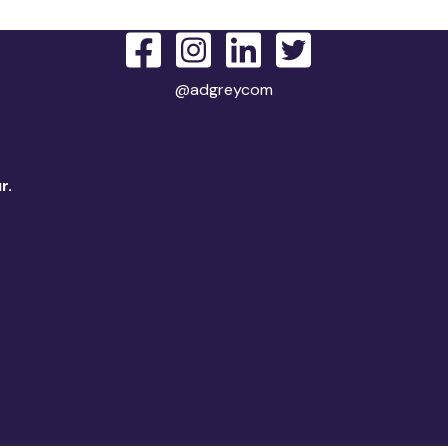
@adgreycom
r.