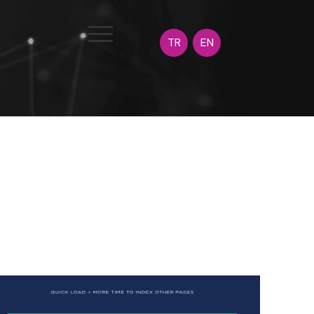
TR
EN