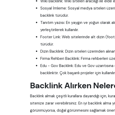
Wiki Backlink: Wiki siteleri aracılığı ile elde 
Sosyal İmleme: Sosyal medya siteleri üzeri
backlink türüdür.
Tanıtım yazısı: En yaygın ve yoğun olarak alı
yerleştirilerek kullanılır.
Footer Link: Web sitelerinde alt dizin (foo
türüdür.
Dizin Backlink: Dizin siteleri üzerinden alına
Firma Rehberi Backlink: Firma rehberleri üzer
Edu - Gov Backlink: Edu ve Gov uzantısına sa
backlinktir. Çok başarılı projeler için kullanılır
Backlink Alırken Nele
Backlink almak çeşitli kurallara dayandığı için, kur
sitenize zarar verebilirsiniz. En iyi backlink alma
görünmüyorsa, doğal görünmesini sağlamak öneml