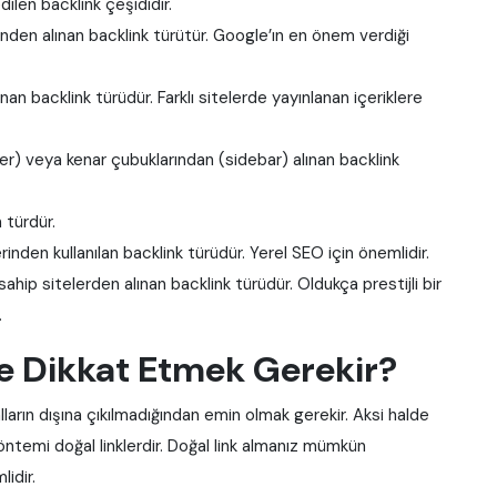
edilen backlink çeşididir.
nden alınan backlink türütür. Google’ın en önem verdiği
nan backlink türüdür. Farklı sitelerde yayınlanan içeriklere
ter) veya kenar çubuklarından (sidebar) alınan backlink
n türdür.
inden kullanılan backlink türüdür. Yerel SEO için önemlidir.
hip sitelerden alınan backlink türüdür. Oldukça prestijli bir
.
re Dikkat Etmek Gerekir?
alların dışına çıkılmadığından emin olmak gerekir. Aksi halde
 yöntemi doğal linklerdir. Doğal link almanız mümkün
idir.