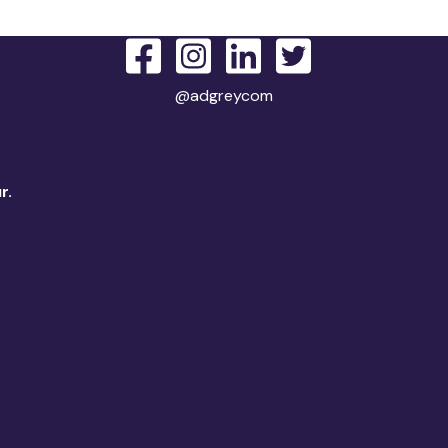
@adgreycom
r.