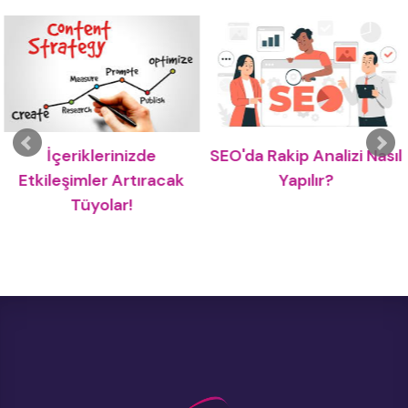
İçeriklerinizde
SEO'da Rakip Analizi Nasıl
Etkileşimler Artıracak
Yapılır?
Tüyolar!