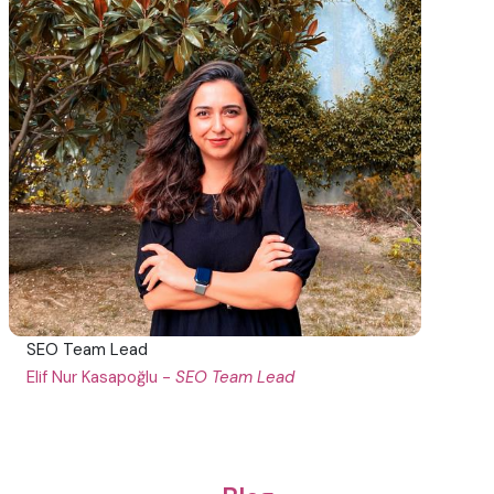
SEO Team Lead
Elif Nur Kasapoğlu -
SEO Team Lead