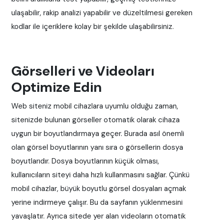
ulaşabilir, rakip analizi yapabilir ve düzeltilmesi gereken
kodlar ile içeriklere kolay bir şekilde ulaşabilirsiniz.
Görselleri ve Videoları
Optimize Edin
Web siteniz mobil cihazlara uyumlu olduğu zaman,
sitenizde bulunan görseller otomatik olarak cihaza
uygun bir boyutlandırmaya geçer. Burada asıl önemli
olan görsel boyutlarının yanı sıra o görsellerin dosya
boyutlarıdır. Dosya boyutlarının küçük olması,
kullanıcıların siteyi daha hızlı kullanmasını sağlar. Çünkü
mobil cihazlar, büyük boyutlu görsel dosyaları açmak
yerine indirmeye çalışır. Bu da sayfanın yüklenmesini
yavaşlatır. Ayrıca sitede yer alan videoların otomatik